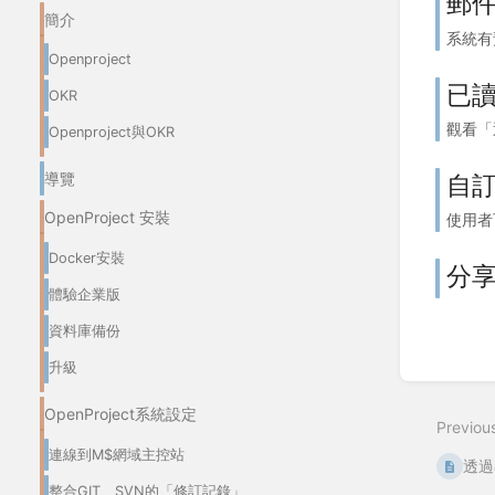
郵
簡介
系統有
Openproject
已
OKR
觀看「
Openproject與OKR
自
導覽
OpenProject 安裝
使用者
Docker安裝
分
體驗企業版
資料庫備份
升級
OpenProject系統設定
Previou
連線到M$網域主控站
透過
整合GIT、SVN的「修訂記錄」